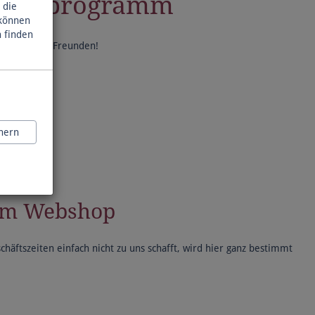
ulturprogramm
 die
 können
ert
n finden
nden unter Freunden!
hern
rem Webshop
häftszeiten einfach nicht zu uns schafft, wird hier ganz bestimmt