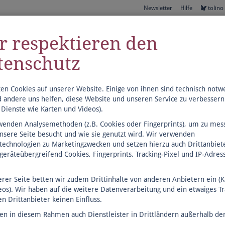
Newsletter
Hilfe
tolin
r respektieren den
tenschutz
zen Cookies auf unserer Website. Einige von ihnen sind technisch notw
 andere uns helfen, diese Website und unseren Service zu verbessern 
 Dienste wie Karten und Videos).
altungen
Schulbücher
Lesesommer
Internationale Bücher
wenden Analysemethoden (z.B. Cookies oder Fingerprints), um zu mes
unsere Seite besucht und wie sie genutzt wird. Wir verwenden
gtechnologien zu Marketingzwecken und setzen hierzu auch Drittanbiete
 geräteübergreifend Cookies, Fingerprints, Tracking-Pixel und IP-Adres
erer Seite betten wir zudem Drittinhalte von anderen Anbietern ein (
eos). Wir haben auf die weitere Datenverarbeitung und ein etwaiges Tr
n Drittanbieter keinen Einfluss.
zen in diesem Rahmen auch Dienstleister in Drittländern außerhalb der