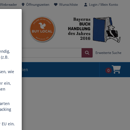
o Webreader
Öffnungszeiten
Wunschliste
Login / Mein Konto
endig,
Erweiterte Suche
(z.B.
Alle Kategorien
0
sen, wie
r ein,
sen
Karten
acking
 EU ein.