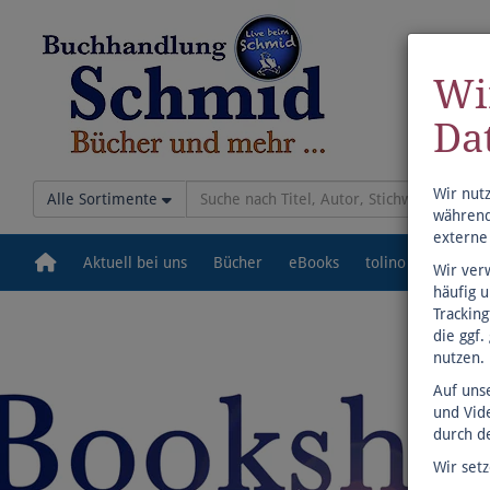
Wi
Da
Wir nut
Alle Sortimente
während
externe
Aktuell bei uns
Bücher
eBooks
tolino
Veranst
Wir ver
häufig 
Trackin
die ggf.
nutzen.
Auf uns
und Vid
durch de
Wir set