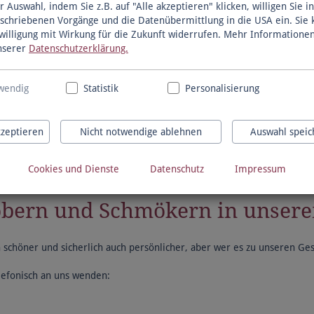
Unser K
r Auswahl, indem Sie z.B. auf "Alle akzeptieren" klicken, willigen Sie in
schriebenen Vorgänge und die Datenübermittlung in die USA ein. Sie
Lesung - Kabarett - Konz
nwilligung mit Wirkung für die Zukunft widerrufen. Mehr Informatione
Schöne Abende mit Freu
unserer
Datenschutzerklärung.
Tickets kaufen
wendig
Statistik
Personalisierung
kzeptieren
Nicht notwendige ablehnen
Auswahl speic
Cookies und Dienste
Datenschutz
Impressum
töbern und Schmökern in unse
 schöner und sicherlich auch persönlicher, aber wer es zu unseren Gesc
lefonisch an uns wenden: