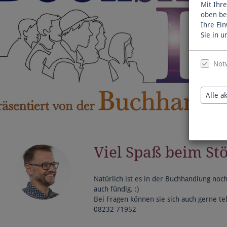
Mit Ihre
oben be
Ihre Ei
Sie in 
Not
Alle a
Viel Spaß beim S
Natürlich ist es in der Buchhandlung noch
auch fündig. :)
Bei Fragen können sie sich auch gerne te
08232 71952